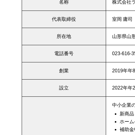
名称
株式会社
代表取締役
室岡 庸司
所在地
山形県山形
電話番号
023-616-3
創業
2019年年
設立
2022年年
中小企業
新商品
ホーム
補助金