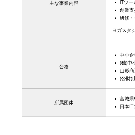
ITツ
主な事業内容
創業支
研修・
ヨガスタ
中小企
(独)
公務
山形商
(公財
宮城県
所属団体
日本I