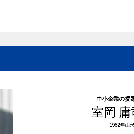
中小企業の提
室岡 庸
1982年