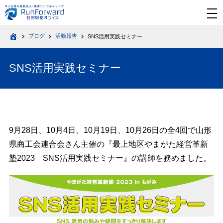
メ
ニ
ュ
ー
ブログ
活動報告
SNS活用実践セミナー
を
HOME
開
く
SNS活用実践セミナー
9月28日、10月4日、10月19日、10月26日の全4回で山形
県商工会連合会さん主催の『最上地区やまがた経営革新
塾2023 SNS活用実践セミナー』の講師を務めました。